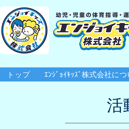
トップ
ｴﾝｼﾞｮｲｷｯｽﾞ株式会社に
​