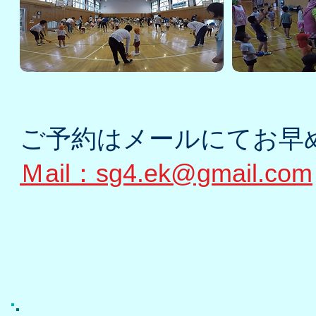
ご予約は
​メールにて
お早
Ｍail：
sg4.ek@gmail.com