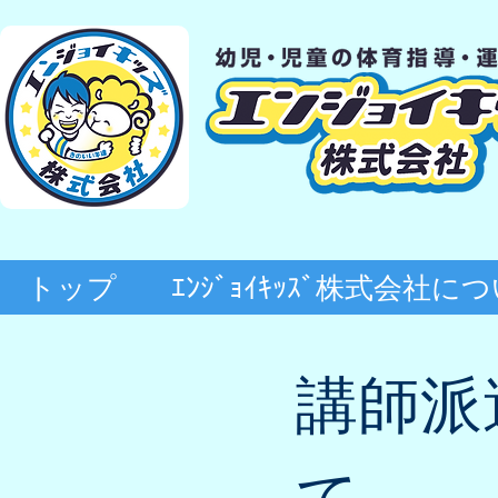
トップ
ｴﾝｼﾞｮｲｷｯｽﾞ株式会社に
​講師
て