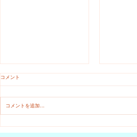
ブログお休みします
コメント
ブログしばらくお休みします。
インスタグラムやYouTubeの投稿
は続けますのでご覧いただけると
コメントを追加…
嬉しいです。
2020年あ
ございます