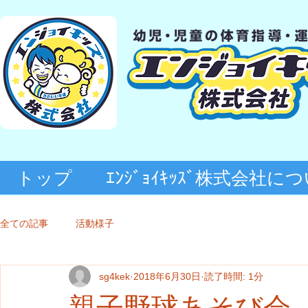
トップ
ｴﾝｼﾞｮｲｷｯｽﾞ株式会社に
全ての記事
活動様子
sg4kek
2018年6月30日
読了時間: 1分
親子野球あそび会