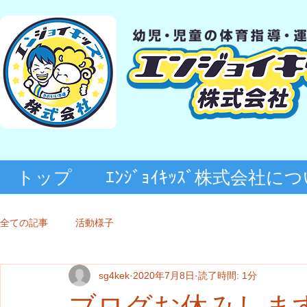
トップ
ｴﾝｼﾞｮｲｷｯｽﾞ株式会社に
全ての記事
活動様子
sg4kek
2020年7月8日
読了時間: 1分
ブログお休みしま