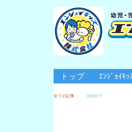
トップ
ｴﾝｼﾞｮ
全ての記事
活動様子